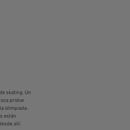
de skating. Un 
toca probar 
a olimpiada. 
s están 
esde allí 