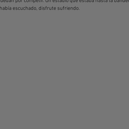
uedan por competir. Un estadio que estaba hasta la bandera
había escuchado, disfrute sufriendo.