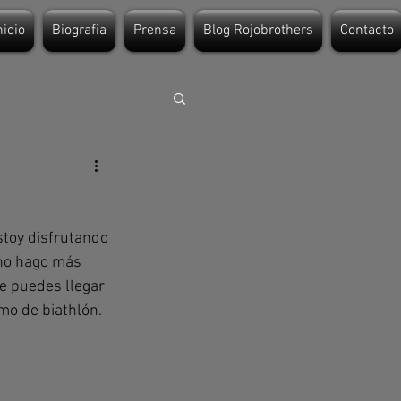
nicio
Biografia
Prensa
Blog Rojobrothers
Contacto
toy disfrutando 
no hago más 
e puedes llegar 
mo de biathlón.