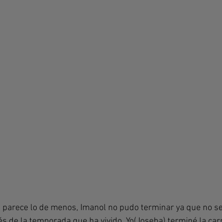
a parece lo de menos, Imanol no pudo terminar ya que no s
s de la temporada que ha vivido. Yo( Ioseba) terminé la carr