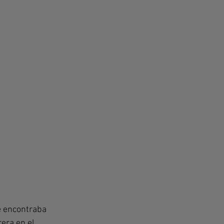
e encontraba 
era en el 