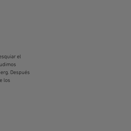
squiar el 
pudimos 
berg. Después 
e los 