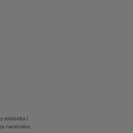
 yo(Ioseba ) 
os nacionales 