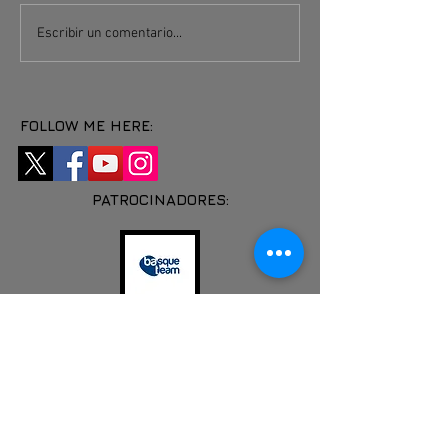
Recordando el homenaje de
Escribir un comentario...
Ioseba
FOLLOW ME HERE:
PATROCINADORES: